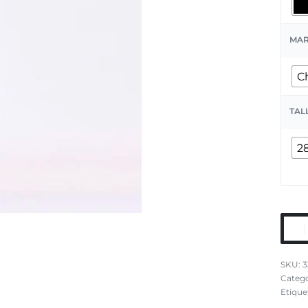
MA
C
TAL
2
3
Catego
Etique