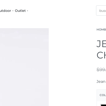
utdoor
Outlet
HOMB
J
C
$
99
Jean
COL