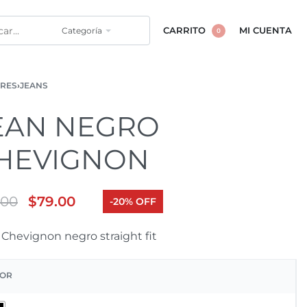
Categoría
CARRITO
MI CUENTA
0
RES
›
JEANS
EAN NEGRO
HEVIGNON
.00
$
79.00
-20% OFF
 Chevignon negro straight fit
OR