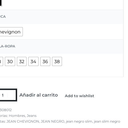
RCA
hevignon
LA-ROPA
8
30
32
34
36
38
Añadir al carrito
Add to wishlist
308012
rías:
Hombres
,
Jeans
tas:
JEAN CHEVIGNON
,
JEAN NEGRO
,
jean negro slim
,
jean slim negro