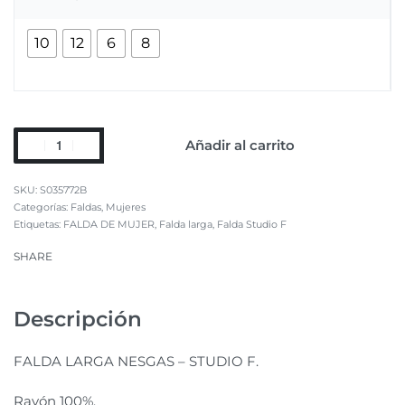
10
12
6
8
Añadir al carrito
S035772B
Categorías:
Faldas
,
Mujeres
Etiquetas:
FALDA DE MUJER
,
Falda larga
,
Falda Studio F
SHARE
Descripción
FALDA LARGA NESGAS – STUDIO F.
Rayón 100%.