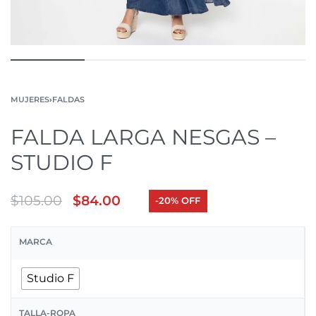
MUJERES
›
FALDAS
FALDA LARGA NESGAS –
STUDIO F
$
105.00
$
84.00
-20% OFF
MARCA
Studio F
TALLA-ROPA