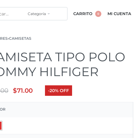
Categoría
CARRITO
MI CUENTA
0
RES
›
CAMISETAS
AMISETA TIPO POLO
OMMY HILFIGER
.00
$
71.00
-20% OFF
OR