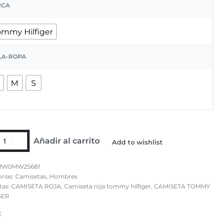
RCA
ommy Hilfiger
LA-ROPA
M
S
Añadir al carrito
Add to wishlist
MW0MW25681
rías:
Camisetas
,
Hombres
tas:
CAMISETA ROJA
,
Camiseta roja tommy hilfiger
,
CAMISETA TOMMY
GER
E