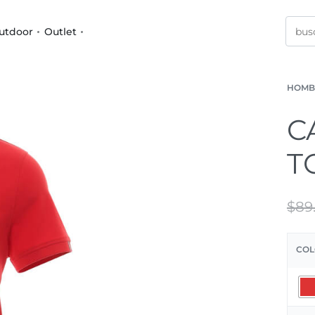
utdoor
Outlet
HOMB
C
T
$
89
COL