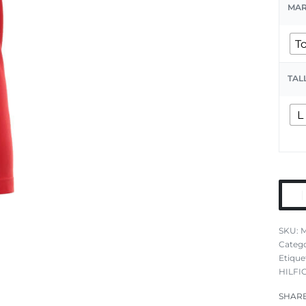
MA
T
TAL
L
Catego
Etique
HILFI
SHAR