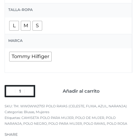
TALLA-ROPA
L
M
S
MARCA
Tommy Hilfiger
Añadir al carrito
TM. WW0WW27151 POLO RAYAS (CELESTE, FUXIA, AZUL, NARANJA)
Categorías:
Blusas
,
Mujeres
Etiquetas:
CAMISETA POLO PARA MUJER
,
POLO DE MUJER
,
POLO
NARANJA
,
POLO NEGRO
,
POLO PARA MUJER
,
POLO RAYAS
,
POLO ROSA
SHARE