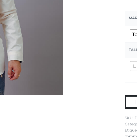
MA
T
TAL
L
D
Catego
Etique
Tommy 