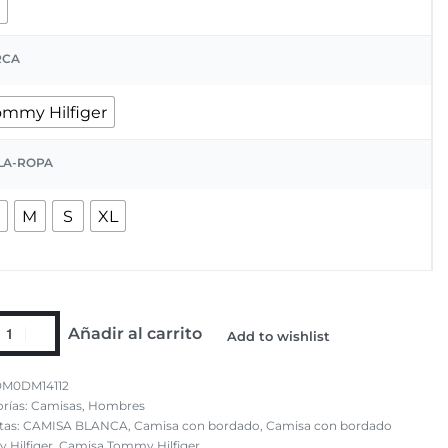
RCA
ommy Hilfiger
LA-ROPA
M
S
XL
Añadir al carrito
Add to wishlist
M0DM14112
rías:
Camisas
,
Hombres
tas:
CAMISA BLANCA
,
Camisa con bordado
,
Camisa con bordado
Hilfiger
,
Camisa Tommy Hilfiger