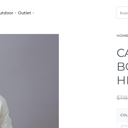
utdoor
Outlet
HOMB
C
B
H
$
11
COL