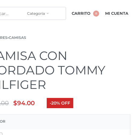
Categoría
CARRITO
MI CUENTA
0
RES
›
CAMISAS
AMISA CON
ORDADO TOMMY
ILFIGER
8.00
$
94.00
-20% OFF
OR