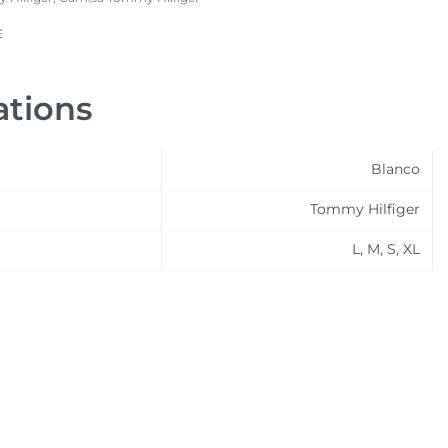
E
ations
Blanco
Tommy Hilfiger
L, M, S, XL