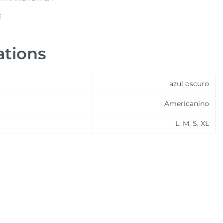
E
ations
azul oscuro
Americanino
L, M, S, XL