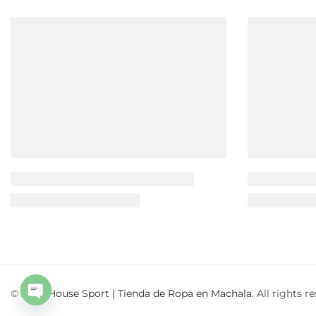
O
p
e
n
c
h
© 2026
House Sport | Tienda de Ropa en Machala
. All rights r
aty