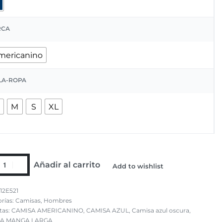
RCA
mericanino
LA-ROPA
M
S
XL
Añadir al carrito
Add to wishlist
12E521
rías:
Camisas
,
Hombres
tas:
CAMISA AMERICANINO
,
CAMISA AZUL
,
Camisa azul oscura
,
SA MANGA LARGA