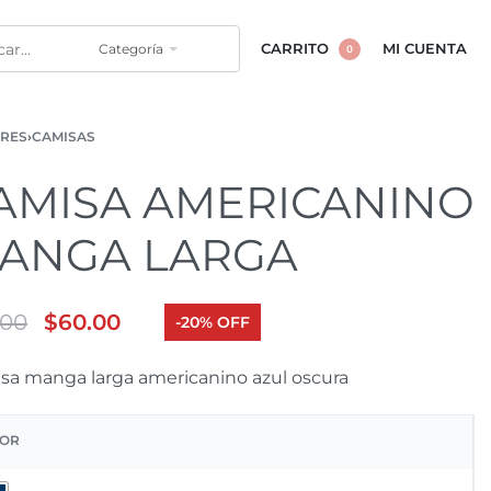
Categoría
CARRITO
MI CUENTA
0
RES
›
CAMISAS
AMISA AMERICANINO
ANGA LARGA
.00
$
60.00
-20% OFF
sa manga larga americanino azul oscura
OR