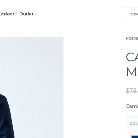
utdoor
Outlet
HOMB
C
M
$
75
Cami
COL