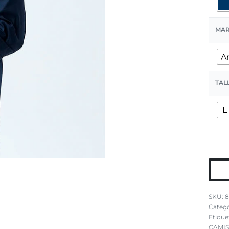
MA
A
TAL
L
8
Catego
Etique
CAMI