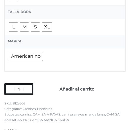
TALLA-ROPA
L
M
S
XL
MARCA
Americanino
Añadir al carrito
812e503
Categorías:
Camisas
,
Hombres
Etiquetas:
camisa
,
CAMISA A RAYAS
,
camisa a rayas manga larga
,
CAMISA
AMERICANINO
,
CAMISA MANGA LARGA