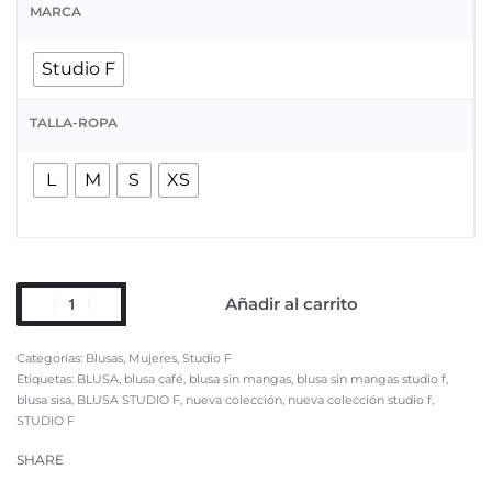
MARCA
Studio F
TALLA-ROPA
L
M
S
XS
Añadir al carrito
Categorías:
Blusas
,
Mujeres
,
Studio F
Etiquetas:
BLUSA
,
blusa café
,
blusa sin mangas
,
blusa sin mangas studio f
,
blusa sisa
,
BLUSA STUDIO F
,
nueva colección
,
nueva colección studio f
,
STUDIO F
SHARE