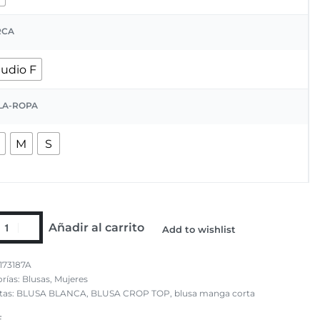
RCA
tudio F
LA-ROPA
M
S
Añadir al carrito
Add to wishlist
173187A
rías:
Blusas
,
Mujeres
tas:
BLUSA BLANCA
,
BLUSA CROP TOP
,
blusa manga corta
E