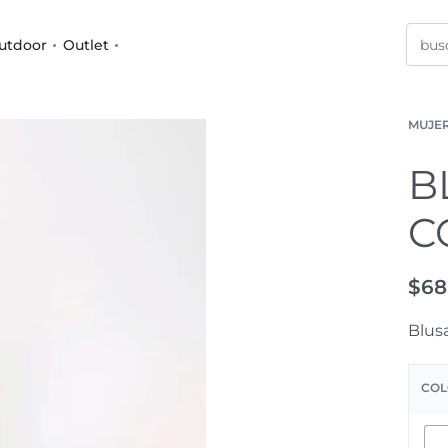
utdoor
Outlet
MUJE
B
C
$
68
Blus
COL