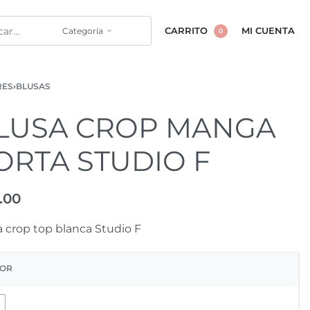
Categoría
CARRITO
MI CUENTA
0
RES
›
BLUSAS
LUSA CROP MANGA
ORTA STUDIO F
.00
a crop top blanca Studio F
OR