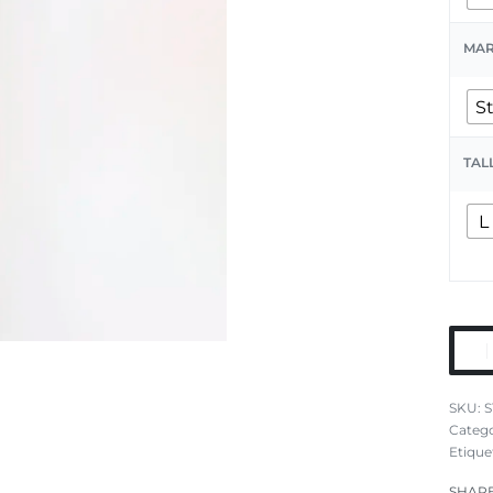
MA
S
TAL
L
S
Catego
Etique
SHAR