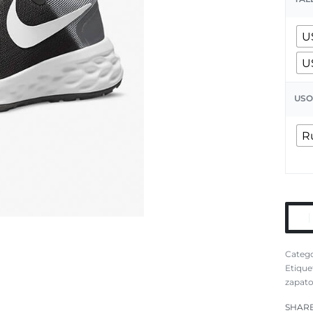
U
U
USO
R
Catego
Etique
zapat
SHAR