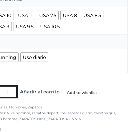
SA 10
USA 11
USA 7.5
USA 8
USA 8.5
SA 9
USA 9.5
USA 10.5
unning
Uso diario
Añadir al carrito
Add to wishlist
rías:
Hombres
,
Zapatos
tas:
Nike hombre
,
zapatos deportivos
,
zapatos diario
,
zapatos gris
,
os hombre
,
ZAPATOS NIKE
,
ZAPATOS RUNNING
E