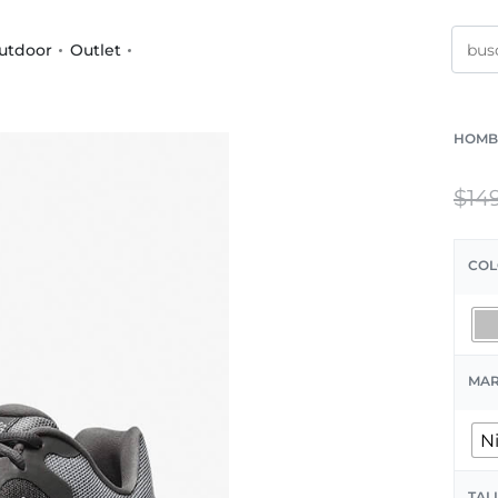
utdoor
Outlet
HOMB
$
14
COL
MA
N
TAL