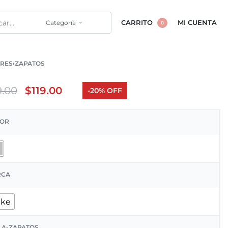
Categoría
CARRITO
MI CUENTA
0
RES
›
ZAPATOS
9.00
$
119.00
-20% OFF
OR
RCA
ike
LA-ZAPATOS