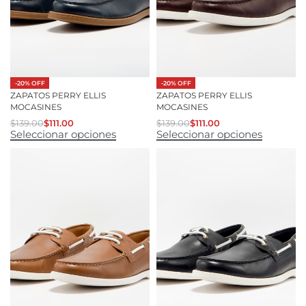
-20% OFF
-20% OFF
ZAPATOS PERRY ELLIS
ZAPATOS PERRY ELLIS
MOCASINES
MOCASINES
$
139.00
$
111.00
$
139.00
$
111.00
Seleccionar opciones
Seleccionar opciones