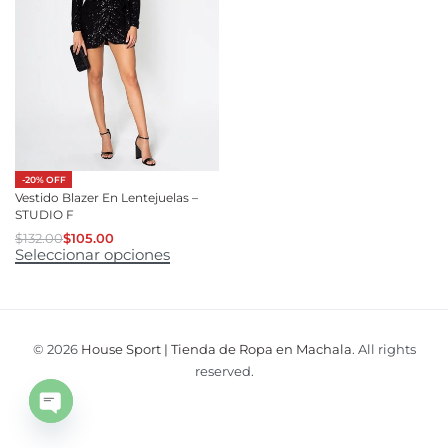
-20% OFF
Vestido Blazer En Lentejuelas –
STUDIO F
$
132.00
$
105.00
Seleccionar opciones
© 2026
House Sport | Tienda de Ropa en Machala
. All rights
reserved.
Open
chaty