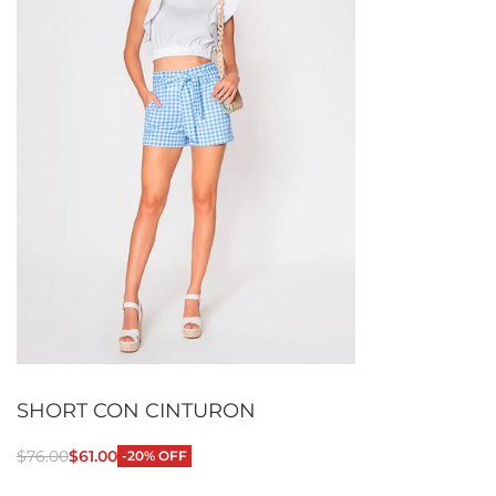
SHORT CON CINTURON
$
76.00
$
61.00
-20% OFF
Seleccionar opciones
QUICKVIEW