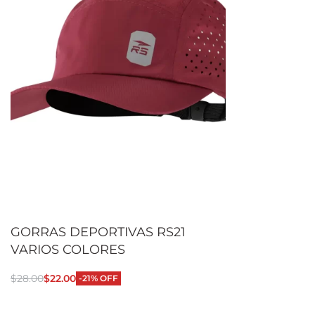
GORRAS DEPORTIVAS RS21
VARIOS COLORES
$
28.00
$
22.00
-21% OFF
Seleccionar opciones
QUICKVIEW