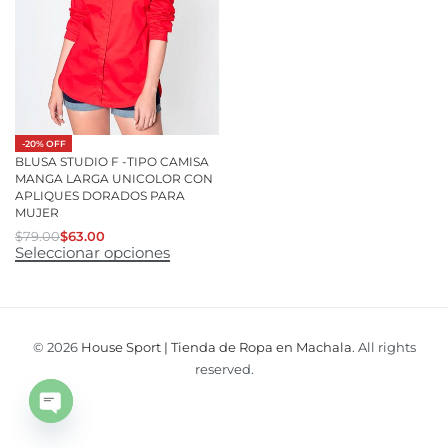
-20% OFF
BLUSA STUDIO F -TIPO CAMISA
MANGA LARGA UNICOLOR CON
APLIQUES DORADOS PARA
MUJER
$
79.00
$
63.00
Seleccionar opciones
© 2026
House Sport | Tienda de Ropa en Machala
. All rights
reserved.
Open
chaty