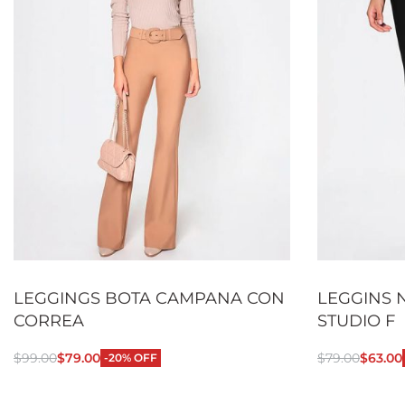
LEGGINGS BOTA CAMPANA CON
LEGGINS 
CORREA
STUDIO F
$
99.00
$
79.00
$
79.00
$
63.00
-20% OFF
Seleccionar opciones
Seleccionar
QUICKVIEW