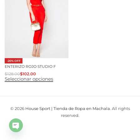
-20% OFF
ENTERIZO ROJO STUDIO F
$
128.00
$
102.00
Seleccionar opciones
© 2026
House Sport | Tienda de Ropa en Machala
. All rights
reserved.
Open
chaty