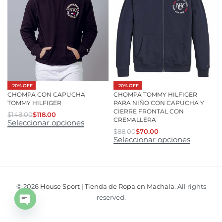
-20% OFF
-20% OFF
CHOMPA CON CAPUCHA
CHOMPA TOMMY HILFIGER
TOMMY HILFIGER
PARA NIÑO CON CAPUCHA Y
CIERRE FRONTAL CON
$
148.00
$
118.00
CREMALLERA
Seleccionar opciones
$
88.00
$
70.00
Seleccionar opciones
© 2026
House Sport | Tienda de Ropa en Machala
. All rights
reserved.
Open
chaty