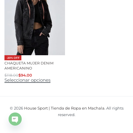
-20% OFF
CHAQUETA MUJER DENIM
AMERICANINO
$
118.00
$
94.00
Seleccionar opciones
© 2026
House Sport | Tienda de Ropa en Machala
. All rights
reserved.
Open
chaty