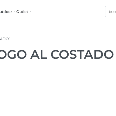
utdoor
Outlet
TADO”
LOGO AL COSTADO