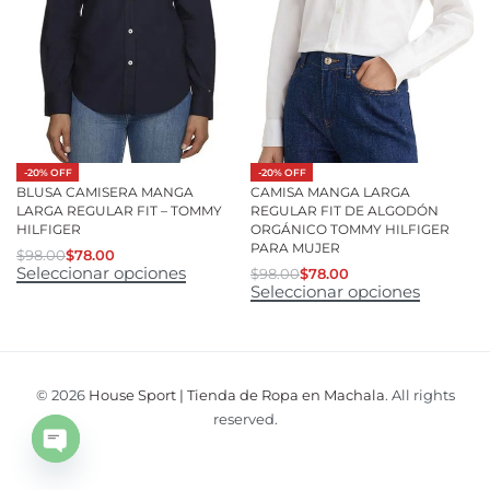
-20% OFF
-20% OFF
BLUSA CAMISERA MANGA
CAMISA MANGA LARGA
LARGA REGULAR FIT – TOMMY
REGULAR FIT DE ALGODÓN
HILFIGER
ORGÁNICO TOMMY HILFIGER
PARA MUJER
$
98.00
$
78.00
Seleccionar opciones
$
98.00
$
78.00
Seleccionar opciones
© 2026
House Sport | Tienda de Ropa en Machala
. All rights
reserved.
Open
chaty