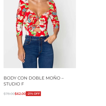
BODY CON DOBLE MOÑO –
STUDIO F
$
78.00
$
62.00
-21% OFF
Seleccionar opciones
QUICKVIEW