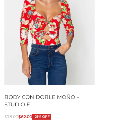
BODY CON DOBLE MOÑO –
STUDIO F
$
78.00
$
62.00
-21% OFF
Seleccionar opciones
QUICKVIEW