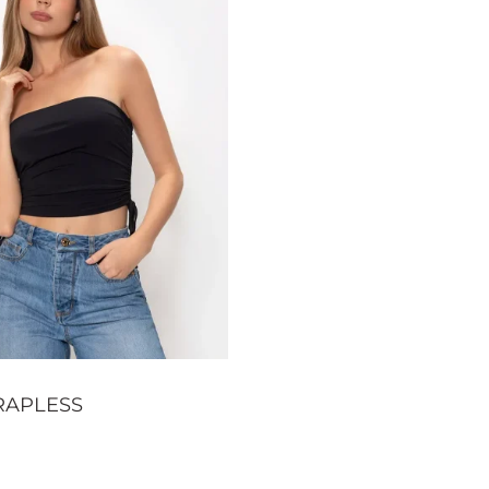
RAPLESS
 opciones
QUICKVIEW