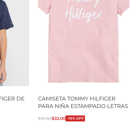
FIGER DE
CAMISETA TOMMY HILFIGER
PARA NIÑA ESTAMPADO LETRAS
$
39.50
$
32.00
-19% OFF
Seleccionar opciones
CKVIEW
QUICKVIEW