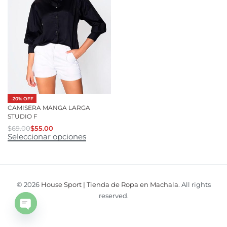
-20% OFF
CAMISERA MANGA LARGA
STUDIO F
$
69.00
$
55.00
Seleccionar opciones
© 2026
House Sport | Tienda de Ropa en Machala
. All rights
reserved.
Open
chaty