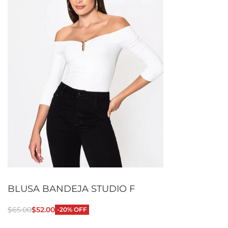
BLUSA BANDEJA STUDIO F
$
65.00
$
52.00
-20% OFF
Seleccionar opciones
QUICKVIEW