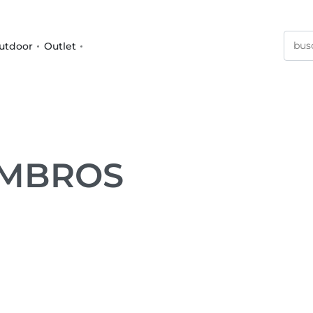
utdoor
Outlet
OMBROS